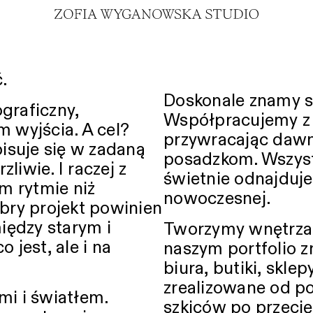
.
Doskonale znamy s
ograficzny,
Współpracujemy z 
m wyjścia. A cel?
przywracając dawny
isuje się w zadaną
posadzkom. Wszyst
zliwie. I raczej z
świetnie odnajduje
m rytmie niż
nowoczesnej.
bry projekt powinien
iędzy starym i
Tworzymy wnętrza p
 jest, ale i na
naszym portfolio z
biura, butiki, skle
O NAS
zrealizowane od p
i i światłem.
szkiców po przecię