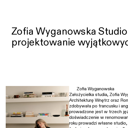
Zofia Wyganowska Studio t
projektowanie wyjątkowyc
Zofia Wyganowska
Założycielka studia, Zofia W
Architekturę Wnętrz oraz Ro
zdobywała po francusku i angi
prowadzone jest w trzech ję
doświadczenie w renomowany
roku prowadzi własne studio, 