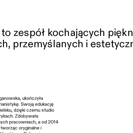
o zespół kochających piękno
h, przemyślanych i estetyczn
yganowska, ukończyła
manistykę. Swoją edukację
elsku, dzięki czemu studio
zykach. Zdobywała
ch pracowniach, a od 2014
tworząc oryginalne i