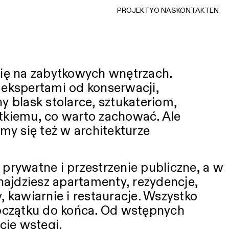
PROJEKTY
O NAS
KONTAKT
EN
PROJEKTY
O NAS
KONTAKT
EN
ię na zabytkowych wnętrzach.
ekspertami od konserwacji,
 blask stolarce, sztukateriom,
kiemu, co warto zachować. Ale
my się też w architekturze
rywatne i przestrzenie publiczne, a w
najdziesz apartamenty, rezydencje,
py, kawiarnie i restauracje. Wszystko
oczątku do końca. Od wstępnych
cie wstęgi.