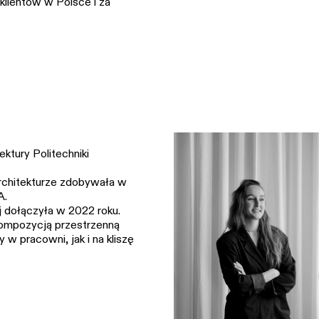
 klientów w Polsce i za
ktury Politechniki
rchitekturze zdobywała w
A.
 dołączyła w 2022 roku.
kompozycją przestrzenną
 w pracowni, jak i na kliszę