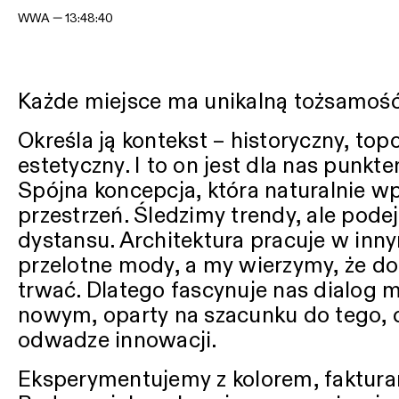
WWA —
13:48:42
Każde miejsce ma unikalną tożsamość
Określa ją kontekst – historyczny, top
estetyczny. I to on jest dla nas punkte
Spójna koncepcja, która naturalnie wp
przestrzeń.
Śledzimy trendy, ale podejr
dystansu. Architektura pracuje w inny
przelotne mody, a my wierzymy, że do
trwać. Dlatego fascynuje nas dialog m
nowym, oparty na szacunku do tego, co
odwadze innowacji.
Eksperymentujemy z kolorem, fakturam